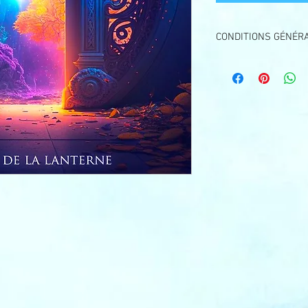
CONDITIONS GÉNÉR
Passé 14 jours, les Ar
ne seront plus rembou
prévénez de votre abs
l'événement, nous po
AVOIR pour un autre s
compréhension.