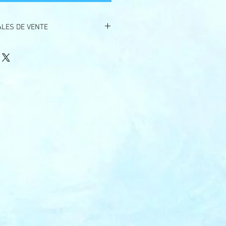
ALES DE VENTE
rhes que vous vous apprétez à régler
rsables. Cependant, si vous nous
ence au minimum 12 jours avant
urrons transformer cette somme en
tage/événement. Merci de votre