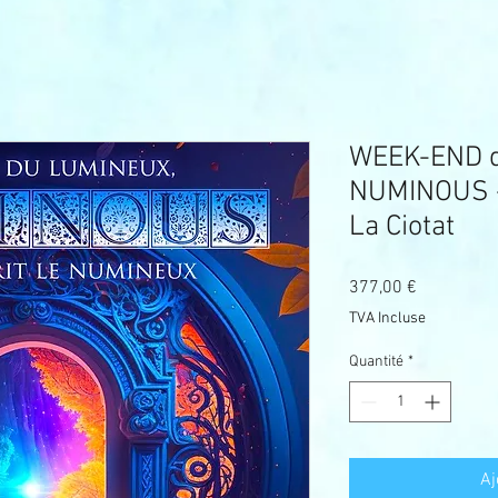
WEEK-END d
NUMINOUS - 
La Ciotat
Prix
377,00 €
TVA Incluse
Quantité
*
Aj