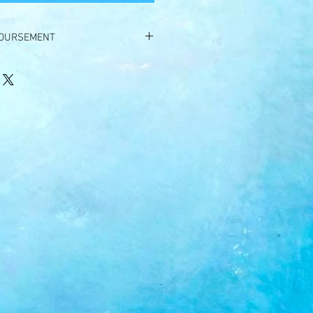
BOURSEMENT
e une fois réglée, mais échangeable
ilaire si vous nous prévenez de
avance.