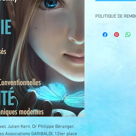
POLITIQUE DE REM
Offre non remboursabl
pour un événement sim
votre absence 48h à l'
vec Julien Kern, Dr Philippe Béranger,
es Associations GARIBALDI, 12ter place