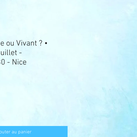
e ou Vivant ? •
illet -
0 - Nice
outer au panier