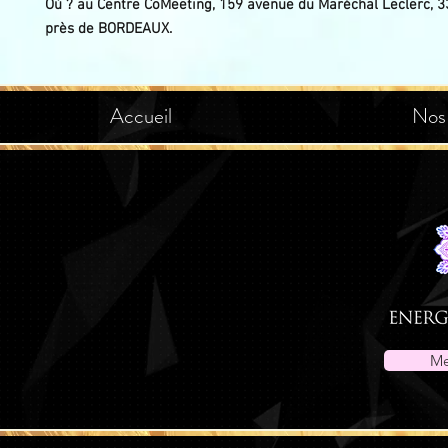
Où ? au Centre CoMeeting, 159 avenue du Maréchal Leclerc, 3
près de BORDEAUX.
Accueil
Nos
Me